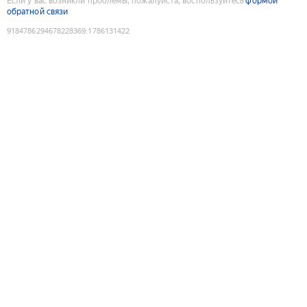
Если у вас возникли проблемы, пожалуйста, воспользуйтесь
формой
обратной связи
9184786294678228369
:
1786131422